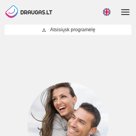
download
Atsisiųsk programėlę